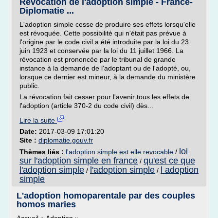
Révocation de l'adoption simple - France-
Diplomatie ...
L'adoption simple cesse de produire ses effets lorsqu'elle
est révoquée. Cette possibilité qui n'était pas prévue à
l'origine par le code civil a été introduite par la loi du 23
juin 1923 et conservée par la loi du 11 juillet 1966. La
révocation est prononcée par le tribunal de grande
instance à la demande de l'adoptant ou de l'adopté, ou,
lorsque ce dernier est mineur, à la demande du ministère
public.
La révocation fait cesser pour l'avenir tous les effets de
l'adoption (article 370-2 du code civil) dès...
Lire la suite
Date:
2017-03-09 17:01:20
Site :
diplomatie.gouv.fr
loi
Thèmes liés :
l'adoption simple est elle revocable
/
sur l'adoption simple en france
qu'est ce que
/
l'adoption simple
l'adoption simple
l adoption
/
/
simple
L'adoption homoparentale par des couples
homos maries