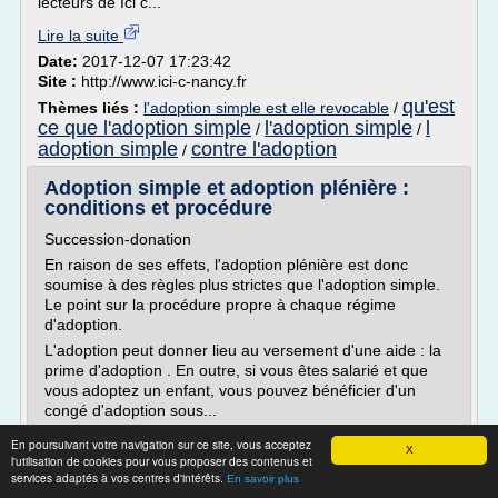
lecteurs de Ici c...
Lire la suite
Date:
2017-12-07 17:23:42
Site :
http://www.ici-c-nancy.fr
qu'est
Thèmes liés :
l'adoption simple est elle revocable
/
ce que l'adoption simple
l'adoption simple
l
/
/
adoption simple
contre l'adoption
/
Adoption simple et adoption plénière :
conditions et procédure
Succession-donation
En raison de ses effets, l'adoption plénière est donc
soumise à des règles plus strictes que l'adoption simple.
Le point sur la procédure propre à chaque régime
d'adoption.
L'adoption peut donner lieu au versement d'une aide : la
prime d'adoption . En outre, si vous êtes salarié et que
vous adoptez un enfant, vous pouvez bénéficier d'un
congé d'adoption sous...
Lire la suite
En poursuivant votre navigation sur ce site, vous acceptez
X
l'utilisation de cookies pour vous proposer des contenus et
Date:
2017-03-09 09:22:35
services adaptés à vos centres d'intérêts.
En savoir plus
Site :
http://droit-finances.commentcamarche.net