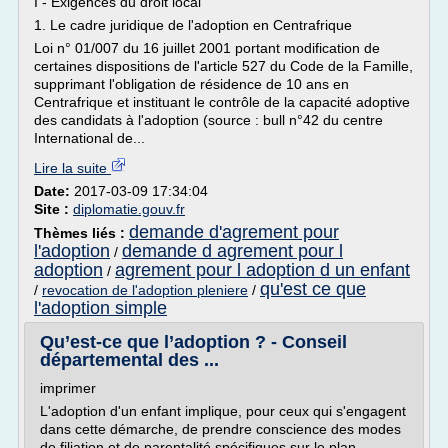
I - Exigences du droit local
1. Le cadre juridique de l'adoption en Centrafrique
Loi n° 01/007 du 16 juillet 2001 portant modification de
certaines dispositions de l'article 527 du Code de la Famille,
supprimant l'obligation de résidence de 10 ans en
Centrafrique et instituant le contrôle de la capacité adoptive
des candidats à l'adoption (source : bull n°42 du centre
International de...
Lire la suite
Date:
2017-03-09 17:34:04
Site :
diplomatie.gouv.fr
demande d'agrement pour
Thèmes liés :
l'adoption
demande d agrement pour l
/
adoption
agrement pour l adoption d un enfant
/
qu'est ce que
/
revocation de l'adoption pleniere
/
l'adoption simple
Qu’est-ce que l’adoption ? - Conseil
départemental des ...
imprimer
L'adoption d'un enfant implique, pour ceux qui s'engagent
dans cette démarche, de prendre conscience des modes
de filiation et de parentalité spécifiques sur le plan