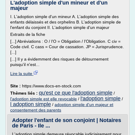
L'adoption simple d'un mineur et d'un
majeur
I. L'adoption simple d'un mineur A. L'adoption simple des
enfants délaissés et des orphelins B. L'adoption simple de
l'enfant du conjoint II. L'adoption simple d'un majeur
Extraits de la fiche
[...] Abréviations : O / l'O = Obligation / l'Obligation. C civ =
Code civil. C cass = Cour de cassation. JP = Jurisprudence.
[...]
[...] Il y a évidemment des risques de détournement
puisqu'il n'est...
Lire la suite
Site :
https://www.docs-en-stock.com
qu'est ce que l'adoption simple
Thèmes liés :
/
l'adoption simple
l'adoption simple est elle revocable
/
/
l adoption simple
/
adoption simple d'un majeur et
consentement des parents
Adopter l'enfant de son conjoint | Notaires
de Paris - Ile ...
L'adoption simple demeure révocable judiciairement pour