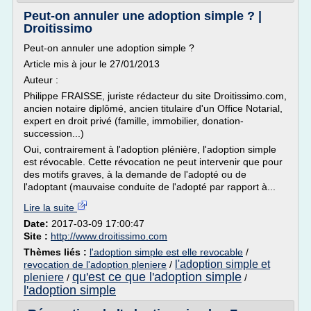
Peut-on annuler une adoption simple ? |
Droitissimo
Peut-on annuler une adoption simple ?
Article mis à jour le 27/01/2013
Auteur :
Philippe FRAISSE, juriste rédacteur du site Droitissimo.com,
ancien notaire diplômé, ancien titulaire d'un Office Notarial,
expert en droit privé (famille, immobilier, donation-
succession...)
Oui, contrairement à l'adoption plénière, l'adoption simple
est révocable. Cette révocation ne peut intervenir que pour
des motifs graves, à la demande de l'adopté ou de
l'adoptant (mauvaise conduite de l'adopté par rapport à...
Lire la suite
Date:
2017-03-09 17:00:47
Site :
http://www.droitissimo.com
Thèmes liés :
l'adoption simple est elle revocable
/
l'adoption simple et
revocation de l'adoption pleniere
/
qu'est ce que l'adoption simple
pleniere
/
/
l'adoption simple