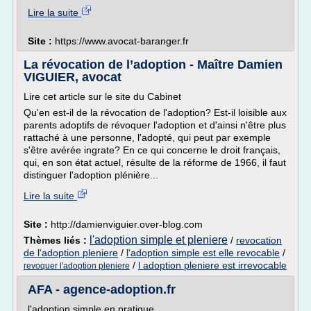
Lire la suite
Site :
https://www.avocat-baranger.fr
La révocation de l’adoption - Maître Damien
VIGUIER, avocat
Lire cet article sur le site du Cabinet
Qu'en est-il de la révocation de l'adoption? Est-il loisible aux
parents adoptifs de révoquer l'adoption et d'ainsi n'être plus
rattaché à une personne, l'adopté, qui peut par exemple
s'être avérée ingrate? En ce qui concerne le droit français,
qui, en son état actuel, résulte de la réforme de 1966, il faut
distinguer l'adoption plénière...
Lire la suite
Site :
http://damienviguier.over-blog.com
l'adoption simple et pleniere
Thèmes liés :
/
revocation
de l'adoption pleniere
/
l'adoption simple est elle revocable
/
/
l adoption pleniere est irrevocable
revoquer l'adoption pleniere
AFA - agence-adoption.fr
l'adoption simple en pratique