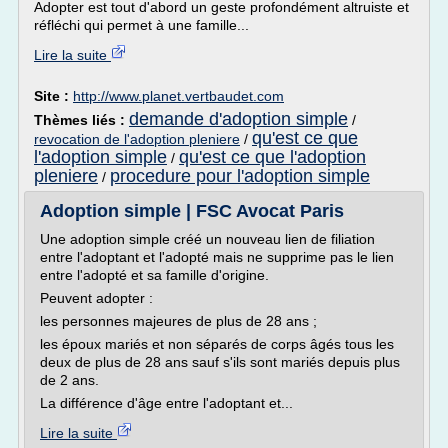
Adopter est tout d'abord un geste profondément altruiste et
réfléchi qui permet à une famille...
Lire la suite
Site :
http://www.planet.vertbaudet.com
demande d'adoption simple
Thèmes liés :
/
qu'est ce que
revocation de l'adoption pleniere
/
l'adoption simple
qu'est ce que l'adoption
/
pleniere
procedure pour l'adoption simple
/
Adoption simple | FSC Avocat Paris
Une adoption simple créé un nouveau lien de filiation
entre l'adoptant et l'adopté mais ne supprime pas le lien
entre l'adopté et sa famille d'origine.
Peuvent adopter :
les personnes majeures de plus de 28 ans ;
les époux mariés et non séparés de corps âgés tous les
deux de plus de 28 ans sauf s'ils sont mariés depuis plus
de 2 ans.
La différence d'âge entre l'adoptant et...
Lire la suite