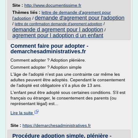
Site :
http://www.documentissime.fr
Thèmes liés :
lettre de demande d'agrement pour
demande d'agrement pour l'adoption
l'adoption
/
/
/
lettre de confirmation demande d'agrement adoption
demande d agrement pour l adoption
/
agrement pour l adoption d un enfant
Comment faire pour adopter -
demarchesadministratives.fr
Comment adopter ? Adoption plénière.
Comment adopter ? Adoption simple
L'âge de l'adopté n'est pas une contrainte car même les
adultes peuvent être adoptés. Cependant le consentement
de l'adopté est obligatoire s'il a plus de 13 ans.
L'enfant peut être adopté sous certaines conditions. S'il est
français ou étranger, le consentement des parents (ou
représentant légal) est...
Lire la suite
Site :
https://demarchesadministratives.fr
Procédure adoption simple, plénière -