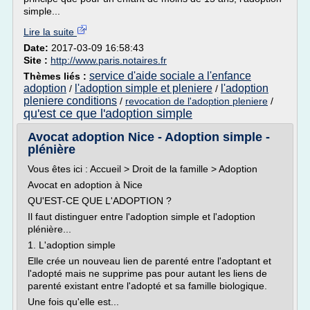
simple...
Lire la suite
Date:
2017-03-09 16:58:43
Site :
http://www.paris.notaires.fr
service d'aide sociale a l'enfance
Thèmes liés :
adoption
l'adoption simple et pleniere
l'adoption
/
/
pleniere conditions
/
revocation de l'adoption pleniere
/
qu'est ce que l'adoption simple
Avocat adoption Nice - Adoption simple -
plénière
Vous êtes ici : Accueil > Droit de la famille > Adoption
Avocat en adoption à Nice
QU'EST-CE QUE L'ADOPTION ?
Il faut distinguer entre l'adoption simple et l'adoption
plénière...
1. L'adoption simple
Elle crée un nouveau lien de parenté entre l'adoptant et
l'adopté mais ne supprime pas pour autant les liens de
parenté existant entre l'adopté et sa famille biologique.
Une fois qu'elle est...