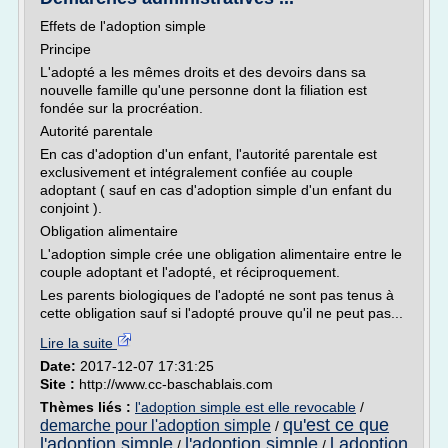
Effets de l'adoption simple
Principe
L'adopté a les mêmes droits et des devoirs dans sa
nouvelle famille qu'une personne dont la filiation est
fondée sur la procréation.
Autorité parentale
En cas d'adoption d'un enfant, l'autorité parentale est
exclusivement et intégralement confiée au couple
adoptant ( sauf en cas d'adoption simple d'un enfant du
conjoint ).
Obligation alimentaire
L'adoption simple crée une obligation alimentaire entre le
couple adoptant et l'adopté, et réciproquement.
Les parents biologiques de l'adopté ne sont pas tenus à
cette obligation sauf si l'adopté prouve qu'il ne peut pas...
Lire la suite
Date:
2017-12-07 17:31:25
Site :
http://www.cc-baschablais.com
Thèmes liés :
l'adoption simple est elle revocable
/
qu'est ce que
demarche pour l'adoption simple
/
l'adoption simple
l'adoption simple
l adoption
/
/