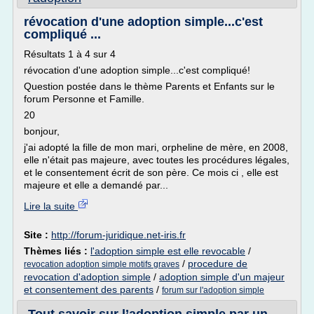
révocation d'une adoption simple...c'est
compliqué ...
Résultats 1 à 4 sur 4
révocation d'une adoption simple...c'est compliqué!
Question postée dans le thème Parents et Enfants sur le
forum Personne et Famille.
20
bonjour,
j'ai adopté la fille de mon mari, orpheline de mère, en 2008,
elle n'était pas majeure, avec toutes les procédures légales,
et le consentement écrit de son père. Ce mois ci , elle est
majeure et elle a demandé par...
Lire la suite
Site :
http://forum-juridique.net-iris.fr
Thèmes liés :
l'adoption simple est elle revocable
/
/
procedure de
revocation adoption simple motifs graves
revocation d'adoption simple
/
adoption simple d'un majeur
et consentement des parents
/
forum sur l'adoption simple