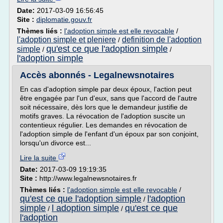
Date:
2017-03-09 16:56:45
Site :
diplomatie.gouv.fr
Thèmes liés :
l'adoption simple est elle revocable
/
l'adoption simple et pleniere
definition de l'adoption
/
qu'est ce que l'adoption simple
simple
/
/
l'adoption simple
Accès abonnés - Legalnewsnotaires
En cas d'adoption simple par deux époux, l'action peut
être engagée par l'un d'eux, sans que l'accord de l'autre
soit nécessaire, dès lors que le demandeur justifie de
motifs graves. La révocation de l'adoption suscite un
contentieux régulier. Les demandes en révocation de
l'adoption simple de l'enfant d'un époux par son conjoint,
lorsqu'un divorce est...
Lire la suite
Date:
2017-03-09 19:19:35
Site :
http://www.legalnewsnotaires.fr
Thèmes liés :
l'adoption simple est elle revocable
/
qu'est ce que l'adoption simple
l'adoption
/
simple
l adoption simple
qu'est ce que
/
/
l'adoption