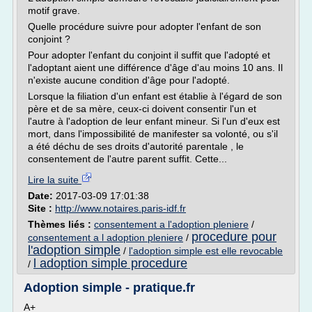
motif grave.
Quelle procédure suivre pour adopter l'enfant de son
conjoint ?
Pour adopter l'enfant du conjoint il suffit que l'adopté et
l'adoptant aient une différence d'âge d'au moins 10 ans. Il
n'existe aucune condition d'âge pour l'adopté.
Lorsque la filiation d'un enfant est établie à l'égard de son
père et de sa mère, ceux-ci doivent consentir l'un et
l'autre à l'adoption de leur enfant mineur. Si l'un d'eux est
mort, dans l'impossibilité de manifester sa volonté, ou s'il
a été déchu de ses droits d'autorité parentale , le
consentement de l'autre parent suffit. Cette...
Lire la suite
Date:
2017-03-09 17:01:38
Site :
http://www.notaires.paris-idf.fr
Thèmes liés :
consentement a l'adoption pleniere
/
procedure pour
consentement a l adoption pleniere
/
l'adoption simple
/
l'adoption simple est elle revocable
l adoption simple procedure
/
Adoption simple - pratique.fr
A+