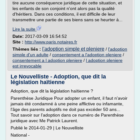
tire aucune conséquence juridique de cette situation, et
les enfants de son conjoint n'ont alors pas la qualité
d'héritiers. Dans ces conditions, il est difficile de leur
transmettre une partie de ses biens sans se heurter à...
Lire la suite
Date:
2017-03-09 16:54:52
Site :
http://www.paris.notaires.fr
l'adoption simple et pleniere
Thèmes liés :
/
l'adoption
simple d'un adulte
/
consentement a l'adoption pleniere
/
consentement a l adoption pleniere
/
l adoption pleniere
est irrevocable
Le Nouvelliste - Adoption, que dit la
législation haïtienne
Adoption, que dit la législation haïtienne ?
Parenthèse Juridique Pour adopter un enfant, il faut n'avoir
jamais été condamné à une peine afflictive ou infamante,
l'âge des parents adoptifs ne doit pas excéder 50 ans...
Tout savoir sur l'adoption dans ce numéro de Parenthèse
juridique avec Me Patrick Laurent.
Publié le 2014-01-29 | Le Nouvelliste
National -