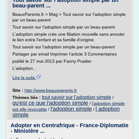
Tout savoir sur l’adoption simple par un
beau-parent ...
BeauxParents.fr > Mag > Tout savoir sur l'adoption simple
par un beau-parent
Tout savoir sur l'adoption simple par un beau-parent
L'adoption simple crée une filiation nouvelle sans annuler
le lien entre l'enfant et sa famille d'origine.
Tout savoir sur l'adoption simple par un beau-parent
Partager par email Imprimer l'article 3 Commentaires
publié le 27 mai 2013 par Fanny Pradier
L'adoption...
Lire la suite
Site :
http://www.beauxparents.fr
tout savoir sur l'adoption simple
Thèmes liés :
/
qu'est ce que l'adoption simple
/
l'adoption simple
l'adoption simple
l adoption
est elle revocable
/
/
simple
Adopter en Centrafrique - France-Diplomatie
- Ministère ...