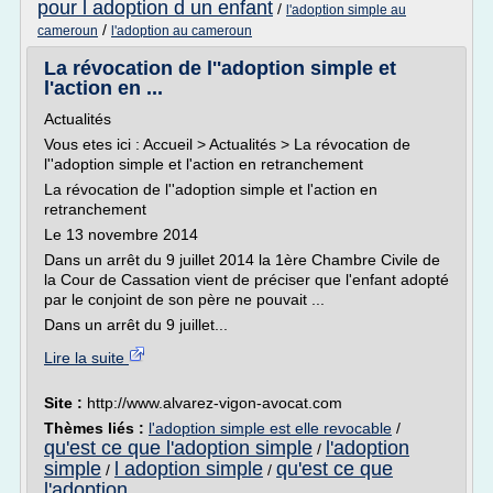
pour l adoption d un enfant
/
l'adoption simple au
/
cameroun
l'adoption au cameroun
La révocation de l''adoption simple et
l'action en ...
Actualités
Vous etes ici : Accueil > Actualités > La révocation de
l''adoption simple et l'action en retranchement
La révocation de l''adoption simple et l'action en
retranchement
Le 13 novembre 2014
Dans un arrêt du 9 juillet 2014 la 1ère Chambre Civile de
la Cour de Cassation vient de préciser que l'enfant adopté
par le conjoint de son père ne pouvait ...
Dans un arrêt du 9 juillet...
Lire la suite
Site :
http://www.alvarez-vigon-avocat.com
Thèmes liés :
l'adoption simple est elle revocable
/
qu'est ce que l'adoption simple
l'adoption
/
simple
l adoption simple
qu'est ce que
/
/
l'adoption