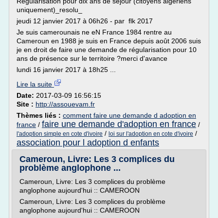
Régularisation pour dix ans de séjour (citoyens algériens
uniquement)_resolu_
jeudi 12 janvier 2017 à 06h26 - par flk 2017
Je suis camerounais ne eN France 1984 rentre au
Cameroun en 1988 je suis en France depuis août 2006 suis
je en droit de faire une demande de régularisation pour 10
ans de présence sur le territoire ?merci d'avance
lundi 16 janvier 2017 à 18h25 ...
Lire la suite
Date:
2017-03-09 16:56:15
Site :
http://assouevam.fr
Thèmes liés :
comment faire une demande d adoption en
faire une demande d'adoption en france
france
/
/
/
/
l'adoption simple en cote d'ivoire
loi sur l'adoption en cote d'ivoire
association pour l adoption d enfants
Cameroun, Livre: Les 3 complices du
problème anglophone ...
Cameroun, Livre: Les 3 complices du problème
anglophone aujourd'hui :: CAMEROON
Cameroun, Livre: Les 3 complices du problème
anglophone aujourd'hui :: CAMEROON