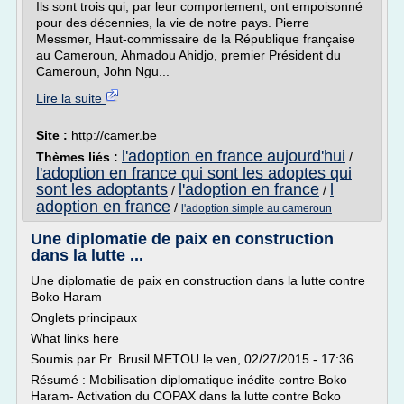
Ils sont trois qui, par leur comportement, ont empoisonné
pour des décennies, la vie de notre pays. Pierre
Messmer, Haut-commissaire de la République française
au Cameroun, Ahmadou Ahidjo, premier Président du
Cameroun, John Ngu...
Lire la suite
Site :
http://camer.be
l'adoption en france aujourd'hui
Thèmes liés :
/
l'adoption en france qui sont les adoptes qui
sont les adoptants
l'adoption en france
l
/
/
adoption en france
/
l'adoption simple au cameroun
Une diplomatie de paix en construction
dans la lutte ...
Une diplomatie de paix en construction dans la lutte contre
Boko Haram
Onglets principaux
What links here
Soumis par Pr. Brusil METOU le ven, 02/27/2015 - 17:36
Résumé : Mobilisation diplomatique inédite contre Boko
Haram- Activation du COPAX dans la lutte contre Boko