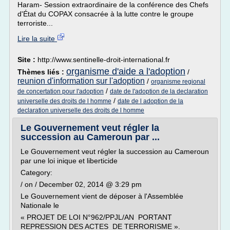
Haram- Session extraordinaire de la conférence des Chefs
d'État du COPAX consacrée à la lutte contre le groupe
terroriste...
Lire la suite
Site :
http://www.sentinelle-droit-international.fr
organisme d'aide a l'adoption
Thèmes liés :
/
reunion d'information sur l'adoption
/
organisme regional
/
de concertation pour l'adoption
date de l'adoption de la declaration
/
universelle des droits de l homme
date de l adoption de la
declaration universelle des droits de l homme
Le Gouvernement veut régler la
succession au Cameroun par ...
Le Gouvernement veut régler la succession au Cameroun
par une loi inique et liberticide
Category:
/ on / December 02, 2014 @ 3:29 pm
Le Gouvernement vient de déposer à l'Assemblée
Nationale le
« PROJET DE LOI N°962/PPJL/AN PORTANT
REPRESSION DES ACTES DE TERRORISME ».