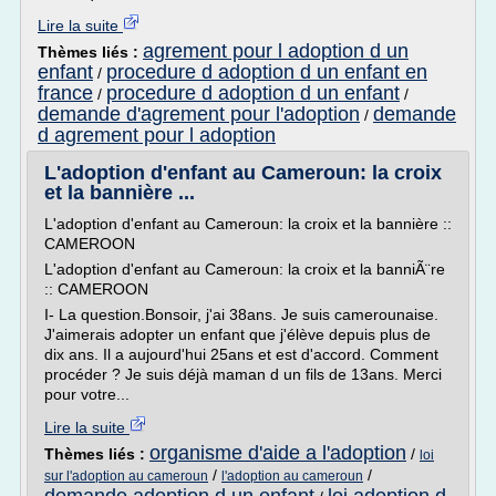
Lire la suite
agrement pour l adoption d un
Thèmes liés :
enfant
procedure d adoption d un enfant en
/
france
procedure d adoption d un enfant
/
/
demande d'agrement pour l'adoption
demande
/
d agrement pour l adoption
L'adoption d'enfant au Cameroun: la croix
et la bannière ...
L'adoption d'enfant au Cameroun: la croix et la bannière ::
CAMEROON
L'adoption d'enfant au Cameroun: la croix et la banniÃ¨re
:: CAMEROON
I- La question.Bonsoir, j'ai 38ans. Je suis camerounaise.
J'aimerais adopter un enfant que j'élève depuis plus de
dix ans. Il a aujourd'hui 25ans et est d'accord. Comment
procéder ? Je suis déjà maman d un fils de 13ans. Merci
pour votre...
Lire la suite
organisme d'aide a l'adoption
Thèmes liés :
/
loi
/
/
sur l'adoption au cameroun
l'adoption au cameroun