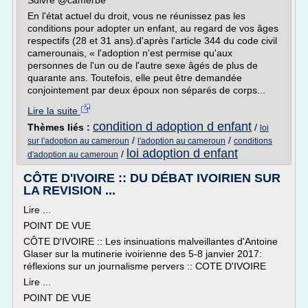
Suivre @camerbe
En l'état actuel du droit, vous ne réunissez pas les
conditions pour adopter un enfant, au regard de vos âges
respectifs (28 et 31 ans).d'après l'article 344 du code civil
camerounais, « l'adoption n'est permise qu'aux
personnes de l'un ou de l'autre sexe âgés de plus de
quarante ans. Toutefois, elle peut être demandée
conjointement par deux époux non séparés de corps...
Lire la suite
condition d adoption d enfant
Thèmes liés :
/
loi
/
/
sur l'adoption au cameroun
l'adoption au cameroun
conditions
loi adoption d enfant
/
d'adoption au cameroun
CÔTE D'IVOIRE :: DU DÉBAT IVOIRIEN SUR
LA REVISION ...
Lire ...
POINT DE VUE
CÔTE D'IVOIRE :: Les insinuations malveillantes d'Antoine
Glaser sur la mutinerie ivoirienne des 5-8 janvier 2017:
réflexions sur un journalisme pervers :: COTE D'IVOIRE
Lire ...
POINT DE VUE