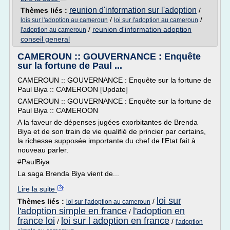
reunion d'information sur l'adoption
Thèmes liés :
/
/
/
lois sur l'adoption au cameroun
loi sur l'adoption au cameroun
/
reunion d'information adoption
l'adoption au cameroun
conseil general
CAMEROUN :: GOUVERNANCE : Enquête
sur la fortune de Paul ...
CAMEROUN :: GOUVERNANCE : Enquête sur la fortune de
Paul Biya :: CAMEROON [Update]
CAMEROUN :: GOUVERNANCE : Enquête sur la fortune de
Paul Biya :: CAMEROON
A la faveur de dépenses jugées exorbitantes de Brenda
Biya et de son train de vie qualifié de princier par certains,
la richesse supposée importante du chef de l'Etat fait à
nouveau parler.
#PaulBiya
La saga Brenda Biya vient de...
Lire la suite
loi sur
Thèmes liés :
/
loi sur l'adoption au cameroun
l'adoption simple en france
l'adoption en
/
france loi
loi sur l adoption en france
/
/
l'adoption