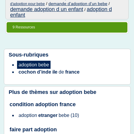
/
demande d'adoption d'un bebe
/
d'adoption pour bebe
demande adoption d un enfant
adoption d
/
enfant
9 Ressources
Sous-rubriques
adoption bebe
cochon d'inde ile
de
france
Plus de thèmes sur
adoption bebe
condition adoption france
adoption
etranger
bebe
(10)
faire part adoption