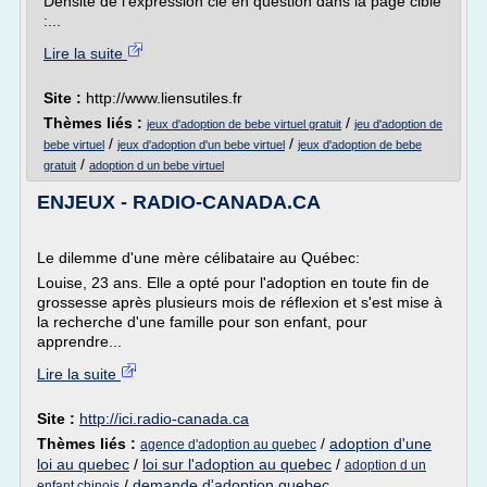
Densité de l'expression clé en question dans la page cible
:...
Lire la suite
Site :
http://www.liensutiles.fr
Thèmes liés :
/
jeux d'adoption de bebe virtuel gratuit
jeu d'adoption de
/
/
bebe virtuel
jeux d'adoption d'un bebe virtuel
jeux d'adoption de bebe
/
gratuit
adoption d un bebe virtuel
ENJEUX - RADIO-CANADA.CA
Le dilemme d'une mère célibataire au Québec:
Louise, 23 ans. Elle a opté pour l'adoption en toute fin de
grossesse après plusieurs mois de réflexion et s'est mise à
la recherche d'une famille pour son enfant, pour
apprendre...
Lire la suite
Site :
http://ici.radio-canada.ca
Thèmes liés :
/
adoption d'une
agence d'adoption au quebec
loi au quebec
/
loi sur l'adoption au quebec
/
adoption d un
/
demande d'adoption quebec
enfant chinois