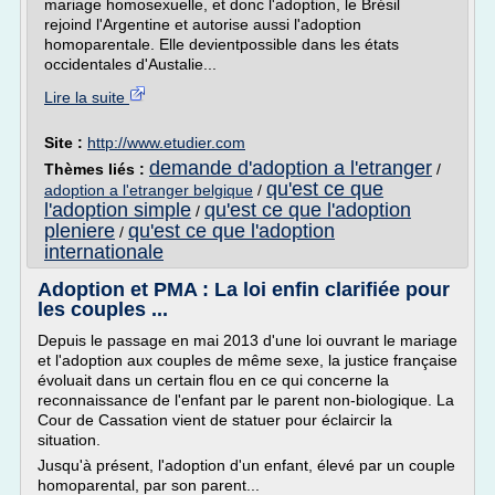
mariage homosexuelle, et donc l'adoption, le Brésil
rejoind l'Argentine et autorise aussi l'adoption
homoparentale. Elle devientpossible dans les états
occidentales d'Austalie...
Lire la suite
Site :
http://www.etudier.com
demande d'adoption a l'etranger
Thèmes liés :
/
qu'est ce que
adoption a l'etranger belgique
/
l'adoption simple
qu'est ce que l'adoption
/
pleniere
qu'est ce que l'adoption
/
internationale
Adoption et PMA : La loi enfin clarifiée pour
les couples ...
Depuis le passage en mai 2013 d'une loi ouvrant le mariage
et l'adoption aux couples de même sexe, la justice française
évoluait dans un certain flou en ce qui concerne la
reconnaissance de l'enfant par le parent non-biologique. La
Cour de Cassation vient de statuer pour éclaircir la
situation.
Jusqu'à présent, l'adoption d'un enfant, élevé par un couple
homoparental, par son parent...