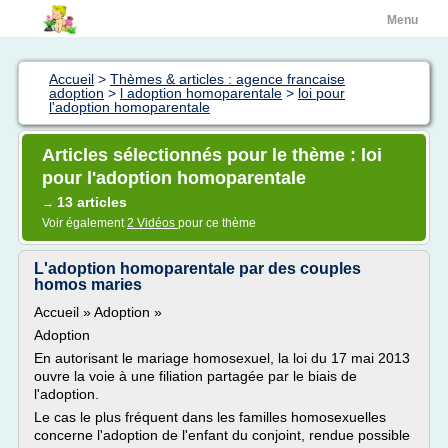
Menu
Accueil
>
Thèmes & articles : agence francaise
adoption
>
l adoption homoparentale
>
loi pour
l'adoption homoparentale
Articles sélectionnés pour le thème : loi
pour l'adoption homoparentale
13 articles
→
Voir également
2 Vidéos
pour ce thème
L'adoption homoparentale par des couples
homos maries
Accueil » Adoption »
Adoption
En autorisant le mariage homosexuel, la loi du 17 mai 2013
ouvre la voie à une filiation partagée par le biais de
l'adoption.
Le cas le plus fréquent dans les familles homosexuelles
concerne l'adoption de l'enfant du conjoint, rendue possible