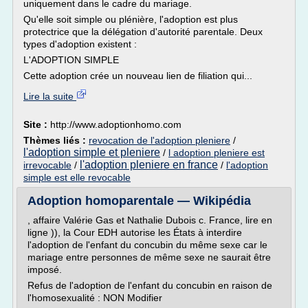
uniquement dans le cadre du mariage.
Qu'elle soit simple ou plénière, l'adoption est plus
protectrice que la délégation d'autorité parentale. Deux
types d'adoption existent :
L'ADOPTION SIMPLE
Cette adoption crée un nouveau lien de filiation qui...
Lire la suite
Site :
http://www.adoptionhomo.com
Thèmes liés :
revocation de l'adoption pleniere
/
l'adoption simple et pleniere
/
l adoption pleniere est
l'adoption pleniere en france
irrevocable
/
/
l'adoption
simple est elle revocable
Adoption homoparentale — Wikipédia
, affaire Valérie Gas et Nathalie Dubois c. France, lire en
ligne )), la Cour EDH autorise les États à interdire
l'adoption de l'enfant du concubin du même sexe car le
mariage entre personnes de même sexe ne saurait être
imposé.
Refus de l'adoption de l'enfant du concubin en raison de
l'homosexualité : NON Modifier