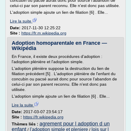
concubin ou pacsé aurait donc pour source l'abandon de
celui-ci par son parent reconnu. Elle n'est donc pas utilisée.
L'adoption simple ajoute un lien de filiation [6] . Elle...
Lire la suite
Date:
2017-11-30 12:25:22
Site :
https://fr.m.wikipedia.org
Adoption homoparentale en France —
Wikipédia
En France, il existe deux procédures d'adoption :
l'adoption plénière et l'adoption simple.
L'adoption plénière suppose la destruction du lien de
filiation précédent [5] . L'adoption plénière de l'enfant du
concubin ou pacsé aurait donc pour source l'abandon de
celui-ci par son parent reconnu. Elle n'est donc pas
utilisée.
L'adoption simple ajoute un lien de filiation [6] . Elle...
Lire la suite
Date:
2017-03-07 23:54:17
Site :
https://fr.wikipedia.org
agrement pour l adoption d un
Thèmes liés :
enfant
l'adoption simple et pleniere
lois sur l
/
/