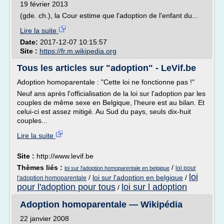
19 février 2013
(gde. ch.), la Cour estime que l'adoption de l'enfant du...
Lire la suite
Date:
2017-12-07 10:15:57
Site :
https://fr.m.wikipedia.org
Tous les articles sur "adoption" - LeVif.be
Adoption homoparentale : "Cette loi ne fonctionne pas !"
Neuf ans après l'officialisation de la loi sur l'adoption par les
couples de même sexe en Belgique, l'heure est au bilan. Et
celui-ci est assez mitigé. Au Sud du pays, seuls dix-huit
couples...
Lire la suite
Site :
http://www.levif.be
Thèmes liés :
/
loi pour
loi sur l'adoption homoparentale en belgique
loi
/
loi sur l'adoption en belgique
/
l'adoption homoparentale
pour l'adoption pour tous
loi sur l adoption
/
Adoption homoparentale — Wikipédia
22 janvier 2008