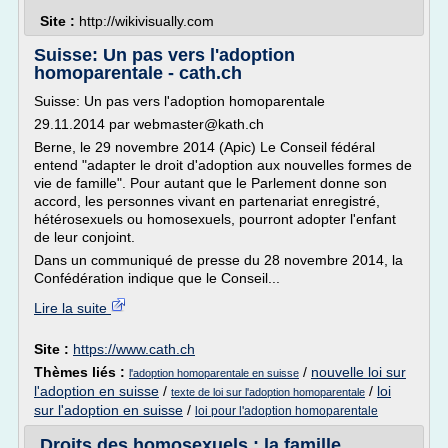
Site :
http://wikivisually.com
Suisse: Un pas vers l'adoption
homoparentale - cath.ch
Suisse: Un pas vers l'adoption homoparentale
29.11.2014 par webmaster@kath.ch
Berne, le 29 novembre 2014 (Apic) Le Conseil fédéral
entend "adapter le droit d'adoption aux nouvelles formes de
vie de famille". Pour autant que le Parlement donne son
accord, les personnes vivant en partenariat enregistré,
hétérosexuels ou homosexuels, pourront adopter l'enfant
de leur conjoint.
Dans un communiqué de presse du 28 novembre 2014, la
Confédération indique que le Conseil...
Lire la suite
Site :
https://www.cath.ch
Thèmes liés :
/
nouvelle loi sur
l'adoption homoparentale en suisse
l'adoption en suisse
/
/
loi
texte de loi sur l'adoption homoparentale
sur l'adoption en suisse
/
loi pour l'adoption homoparentale
Droits des homosexuels : la famille