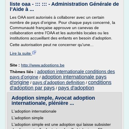
liste oaa - ::: ::: - Administration Générale de
l’Aide à ...
Les OAA sont autorisés à collaborer avec un certain
nombre de pays d'origine. Pour chaque pays concerné, la
Communauté française approuve un canevas de
collaboration entre l'OAA et les autorités locales ou les
institutions accueillant des enfants en besoin d'adoption.
Cette autorisation peut ne concerner qu'une...
Lire la suite
Site :
http://www.adoptions.be
adoption internationale conditions des
Thèmes liés :
adoption internationale pays
pays d'origine
/
d'origine
conditions
pays d'adoption definition
/
/
d'adoption par pays
pays d'adoption
/
Adoption simple, Avocat adoption
internationale, plénière ...
L'adoption internationale
L'adoption simple
L'adoption simple est une adoption qui laisse subsister