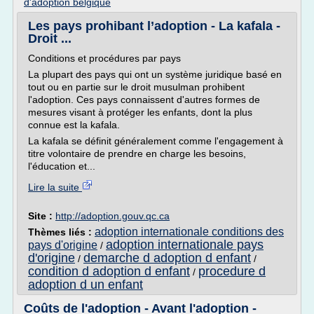
d'adoption belgique
Les pays prohibant l’adoption - La kafala -
Droit ...
Conditions et procédures par pays
La plupart des pays qui ont un système juridique basé en
tout ou en partie sur le droit musulman prohibent
l'adoption. Ces pays connaissent d'autres formes de
mesures visant à protéger les enfants, dont la plus
connue est la kafala.
La kafala se définit généralement comme l'engagement à
titre volontaire de prendre en charge les besoins,
l'éducation et...
Lire la suite
Site :
http://adoption.gouv.qc.ca
adoption internationale conditions des
Thèmes liés :
adoption internationale pays
pays d'origine
/
d'origine
demarche d adoption d enfant
/
/
condition d adoption d enfant
procedure d
/
adoption d un enfant
Coûts de l'adoption - Avant l'adoption -