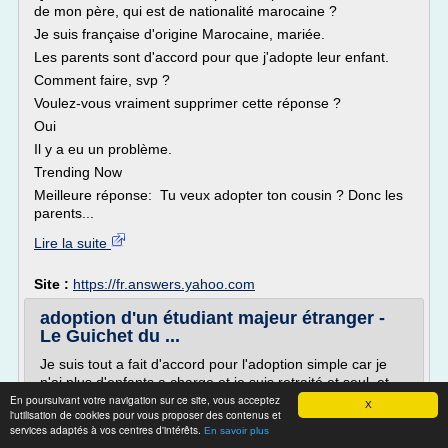
de mon père, qui est de nationalité marocaine ?
Je suis française d'origine Marocaine, mariée.
Les parents sont d'accord pour que j'adopte leur enfant.
Comment faire, svp ?
Voulez-vous vraiment supprimer cette réponse ?
Oui
Il y a eu un problème.
Trending Now
Meilleure réponse: Tu veux adopter ton cousin ? Donc les
parents...
Lire la suite
Site :
https://fr.answers.yahoo.com
adoption d'un étudiant majeur étranger -
Le Guichet du ...
Je suis tout a fait d'accord pour l'adoption simple car je
n'ai plus d'enfants a charge et je suis retraité et seul, et
En poursuivant votre navigation sur ce site, vous acceptez
cet étudiant je le considére depuis longtemps comme un
X
l'utilisation de cookies pour vous proposer des contenus et
fils.
services adaptés à vos centres d'intérêts.
En savoir plus
Pouvez vous me dire la procédure a suivre. Et les points