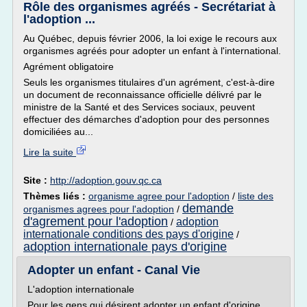
Rôle des organismes agréés - Secrétariat à
l'adoption ...
Au Québec, depuis février 2006, la loi exige le recours aux
organismes agréés pour adopter un enfant à l'international.
Agrément obligatoire
Seuls les organismes titulaires d'un agrément, c'est-à-dire
un document de reconnaissance officielle délivré par le
ministre de la Santé et des Services sociaux, peuvent
effectuer des démarches d'adoption pour des personnes
domiciliées au...
Lire la suite
Site :
http://adoption.gouv.qc.ca
Thèmes liés :
organisme agree pour l'adoption
/
liste des
demande
organismes agrees pour l'adoption
/
d'agrement pour l'adoption
adoption
/
internationale conditions des pays d'origine
/
adoption internationale pays d'origine
Adopter un enfant - Canal Vie
L'adoption internationale
Pour les gens qui désirent adopter un enfant d'origine