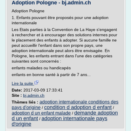
Adoption Pologne - bj.admin.ch
Adoption Pologne
1. Enfants pouvant être proposés pour une adoption
internationale
Les Etats parties à la Convention de La Haye s'engagent
à rechercher et à encourager des solutions internes pour
le placement des enfants à adopter. Si aucune famille ne
peut accueillir l'enfant dans son propre pays, une
adoption internationale peut alors être envisagée. En
Pologne, les enfants entrant dans l'une des catégories
suivantes sont concernés :
enfants malades ou handicapés
enfants en bonne santé à partir de 7 ans...
Lire la suite
Date:
2017-03-09 17:33:41
Site :
bj.admin.ch
adoption internationale conditions des
Thèmes liés :
condition d adoption d enfant
pays d'origine
/
/
demande adoption
adoption d un enfant malade
/
d un enfant
adoption internationale pays
/
d'origine