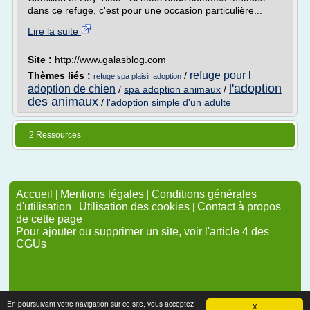
dans ce refuge, c'est pour une occasion particulière...
Lire la suite
Site :
http://www.galasblog.com
refuge pour l
Thèmes liés :
/
refuge spa plaisir adoption
l'adoption
adoption de chien
/
spa adoption animaux
/
des animaux
/
l'adoption simple d'un adulte
2 Ressources
Accueil
|
Mentions légales
|
Conditions générales
d'utilisation
|
Utilisation des cookies
|
Contact à propos
de cette page
Pour ajouter ou supprimer un site, voir l'article 4 des
CGUs
En poursuivant votre navigation sur ce site, vous acceptez
X