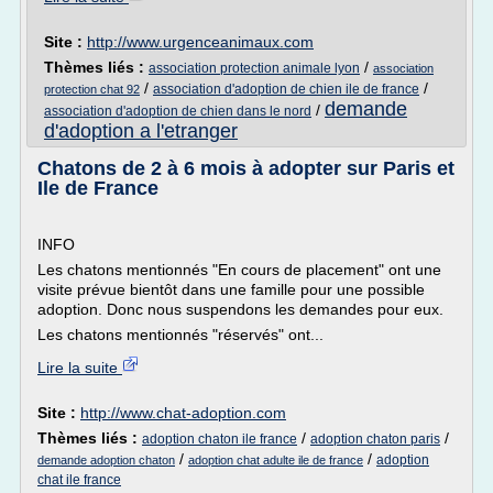
Site :
http://www.urgenceanimaux.com
Thèmes liés :
/
association protection animale lyon
association
/
/
association d'adoption de chien ile de france
protection chat 92
demande
/
association d'adoption de chien dans le nord
d'adoption a l'etranger
Chatons de 2 à 6 mois à adopter sur Paris et
Ile de France
INFO
Les chatons mentionnés "En cours de placement" ont une
visite prévue bientôt dans une famille pour une possible
adoption. Donc nous suspendons les demandes pour eux.
Les chatons mentionnés "réservés" ont...
Lire la suite
Site :
http://www.chat-adoption.com
Thèmes liés :
/
/
adoption chaton ile france
adoption chaton paris
/
/
adoption
demande adoption chaton
adoption chat adulte ile de france
chat ile france