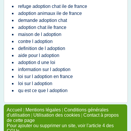
refuge adoption chat ile de france
adoption animaux ile de france
demande adoption chat
adoption chat ile france
maison de l adoption
contre l adoption
definition de l adoption
aide pour l adoption
adoption d une loi
information sur l adoption
loi sur l adoption en france
loi sur l adoption
qu est ce que l adoption
Accueil
|
Mentions légales
|
Conditions générales
d'utilisation
|
Utilisation des cookies
|
Contact à propos
de cette page
Pour ajouter ou supprimer un site, voir l'article 4 des
CGUs