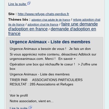
Lire la suite
Site :
http://www.refuge-chats-perdus.fr
Thèmes liés :
/
refuge adoption chat
adoption chat adulte ile de france
faire une demande
/
/
ile de france
adoption chat ile france
d'adoption en france
demande d'adoption en
/
france
Urgence Animaux - Liste des membres
Urgence Animaux a besoin de vous ! Je fais un don
Si vous appréciez notre contenu, désactivez Adblock sur
urgenceanimaux.com. Merci ! En savoir +
Opération une box qui réchauffe le coeur ! > J'offre une
box
Urgence Animaux - Liste des membres
TRIER PAR ASSOCIATIONS PARTICULIERS
RESULTAT : 285 Associations et Refuges
.
Voir le profil
Notre association, vient en...
Lire la suite