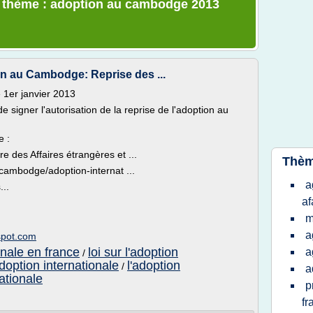
le thème : adoption au cambodge 2013
on au Cambodge: Reprise des ...
1er janvier 2013
 signer l'autorisation de la reprise de l'adoption au
e :
 des Affaires étrangères et ...
Thèm
.cambodge/adoption-internat ...
a
...
af
m
a
spot.com
onale en france
loi sur l'adoption
a
/
adoption internationale
l'adoption
/
a
ationale
p
fr