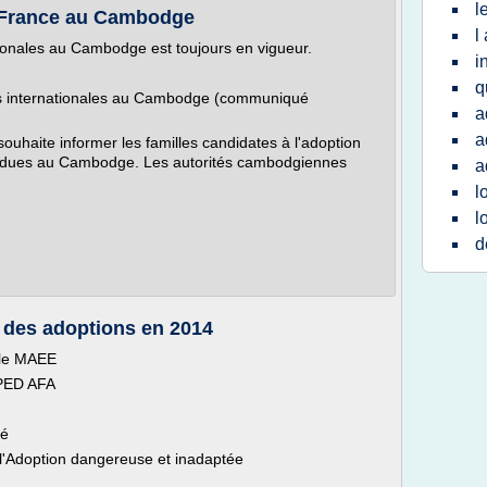
l
 France au Cambodge
l
tionales au Cambodge est toujours en vigueur.
i
q
ons internationales au Cambodge (communiqué
a
a
souhaite informer les familles candidates à l'adoption
endues au Cambodge. Les autorités cambodgiennes
a
l
l
d
 des adoptions en 2014
 le MAEE
IPED AFA
né
l'Adoption dangereuse et inadaptée