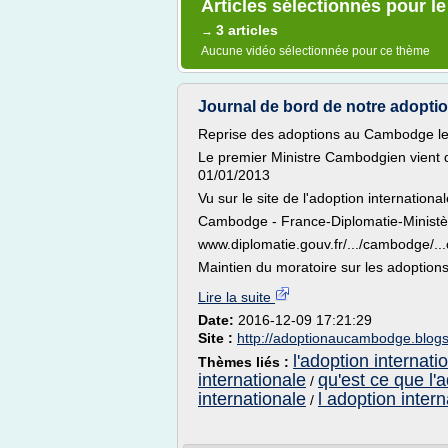
Articles sélectionnés pour 
3 articles
→
Aucune vidéo sélectionnée pour ce thème
Journal de bord de notre adopti
Reprise des adoptions au Cambodge le 
Le premier Ministre Cambodgien vient de
01/01/2013
Vu sur le site de l'adoption international
Cambodge - France-Diplomatie-Ministère
www.diplomatie.gouv.fr/.../cambodge/..
Maintien du moratoire sur les adoptions
Lire la suite
Date:
2016-12-09 17:21:29
Site :
http://adoptionaucambodge.blog
l'adoption internati
Thèmes liés :
internationale
qu'est ce que l'
/
internationale
l adoption intern
/