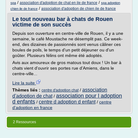
/
/
association d'adoption de chat en ile de france
spa
spa adoption
/
association d'adoption de chien ile de france
chien ile de france
Le tout nouveau bar à chats de Rouen
victime de son succès
Depuis son ouverture en centre-ville de Rouen, il y a une
semaine, le café Moustache ne désemplit pas. Ce week-
end, des dizaines de passionnés sont venus câliner ces
boules de poils, le temps d'un petit déjeuner ou d'un
goûter. Plusieurs félins ont même été adoptés.
Avis aux amoureux de gros matous tout doux ! Un bar à
chats vient d'ouvrir ses portes rue d'Amiens, dans le
centre-ville...
Lire la suite
association
Thèmes liés :
/
centre d'adoption chat
association pour l adoption
d'adoption de chat
/
d enfants
centre d adoption d enfant
/
/
centre
d'adoption en france
2 Ressources